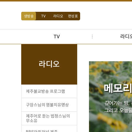
생방송
TV
라디오
편성표
TV
라디
라디오
제주불교방송 프로그램
구암스님의 염불치유명상
제주어로 듣는 법정스님의
무소유
BBS아침저널 제주