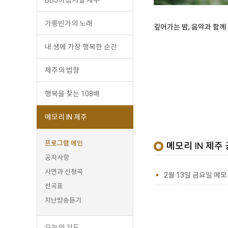
가릉빈가의 노래
깊어가는 밤, 음악과 함께
내 생에 가장 행복한 순간
제주의 법향
행복을 찾는 108배
메모리 IN 제주
프로그램 메인
메모리 IN 제주
공지사항
사연과 신청곡
2월 13일 금요일 메
선곡표
지난방송듣기
오늘의 기도