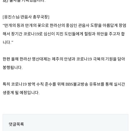
花
불사를 기획했습니다
)
.
응진스님
관음사 총무국장
[
/
]
만개의 등과 만개의 꽃으로 한라산의 중심인 관음사 도량을 아름답게 장엄
“
해서 장기간 코로나
로 심신이 지친 도민들에게 힐링과 위안을 주고자 합
19
니다
.”
한편 올해 한라산 영산대제는 제주의 안녕과 코로나
극복의 기원을 담아
19
봉행됩니다
.
특히 코로나
방역 수칙 준수를 위해
불교방송 유튜브를 통해 실시간
19
BBS
생중계 될 예정입니다
.
댓글목록