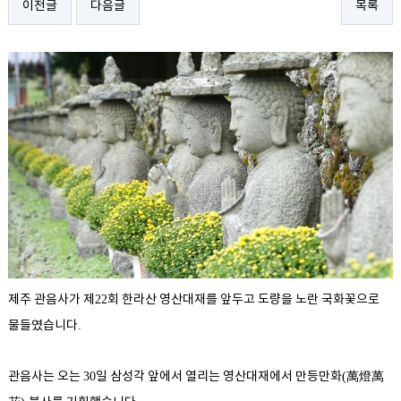
이전글
다음글
목록
제주 관음사가 제
회 한라산 영산대재를 앞두고 도량을 노란 국화꽃으로
22
물들였습니다
.
관음사는 오는
일 삼성각 앞에서 열리는 영산대재에서 만등만화
萬燈萬
30
(