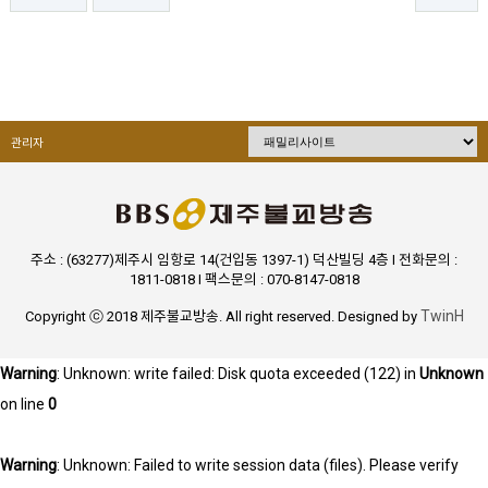
관리자
주소 : (63277)제주시 임항로 14(건입동 1397-1) 덕산빌딩 4층 I 전화문의 :
1811-0818 I 팩스문의 : 070-8147-0818
TwinH
Copyright ⓒ 2018 제주불교방송. All right reserved. Designed by
Warning
: Unknown: write failed: Disk quota exceeded (122) in
Unknown
on line
0
Warning
: Unknown: Failed to write session data (files). Please verify