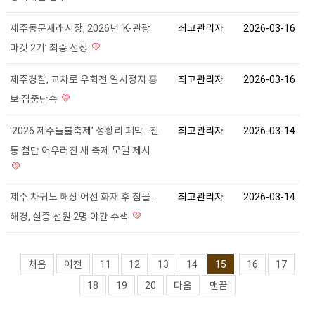
제주동문재래시장, 2026년 ‘K-관광
최고관리자
2026-03-16
마켓 2기’ 최종 선정
제주경찰, 교차로 우회전 일시정지 홍
최고관리자
2026-03-16
보·집중단속
‘2026 제주들불축제’ 성황리 폐막…전
최고관리자
2026-03-14
통·첨단 어우러진 새 축제 모델 제시
제주 차귀도 해상 어선 화재 후 침몰…
최고관리자
2026-03-14
해경, 실종 선원 2명 야간 수색
처음
이전
11
12
13
14
15
16
17
18
19
20
다음
맨끝