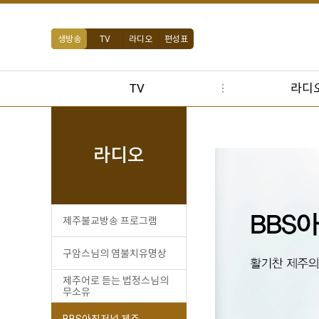
생방송
TV
라디오
편성표
TV
라디
라디오
제주불교방송 프로그램
구암스님의 염불치유명상
제주어로 듣는 법정스님의
무소유
BBS아침저널 제주