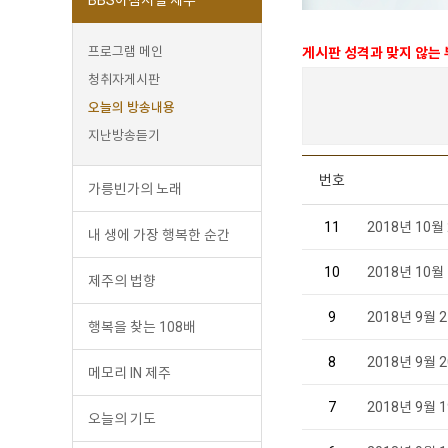
프로그램 메인
게시판 성격과 맞지 않는
청취자게시판
오늘의 방송내용
지난방송듣기
번호
가릉빈가의 노래
11
2018년 10
내 생에 가장 행복한 순간
10
2018년 10
제주의 법향
9
2018년 9월
행복을 찾는 108배
8
2018년 9월
메모리 IN 제주
7
2018년 9월
오늘의 기도