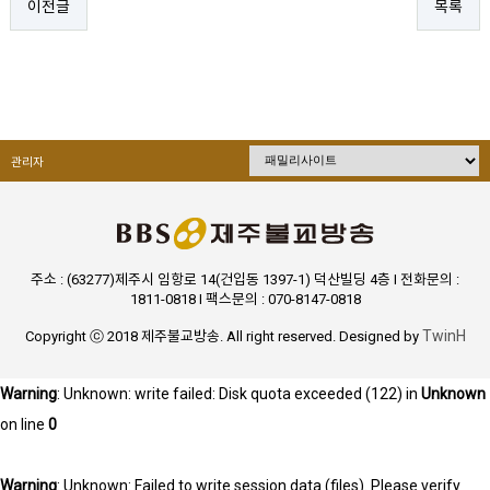
이전글
목록
관리자
주소 : (63277)제주시 임항로 14(건입동 1397-1) 덕산빌딩 4층 I 전화문의 :
1811-0818 I 팩스문의 : 070-8147-0818
TwinH
Copyright ⓒ 2018 제주불교방송. All right reserved. Designed by
Warning
: Unknown: write failed: Disk quota exceeded (122) in
Unknown
on line
0
Warning
: Unknown: Failed to write session data (files). Please verify