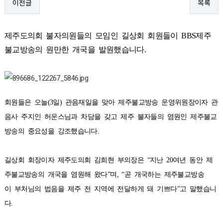
이전글
목록
제주도의회
불자의원들의
모임인
길상회
회원들이
BBS
제주
불교방송의
원만한
개국을
발원했습니다
.
회원들은
오늘
(3
일
)
관음재일을
맞아
제주불교방송
운영위원장이자
관
음사
주지인
허운스님과
차담을
갖고
제주
불자들의
염원인
제주불교
방송의
중요성을
강조했습니다
.
길상회
회장이자
제주도의회
김희현
부의장은
“
지난
20
여년
동안
제
주불교방송의
개국을
염원해
왔다
”
며
, “
곧
개국하는
제주불교방송
이
부처님의
법음을
제주
전
지역에
전달하게
돼
기쁘다
”
고
말했습니
다
.