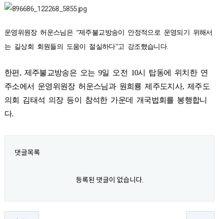
운영위원장
허운스님은
“
제주불교방송이
안정적으로
운영되기
위해서
는
길상회
회원들의
도움이
절실하다
”
고
강조했습니다
.
한편
,
제주불교방송은
오는
9
일
오전
10
시
탑동에
위치한
연
주소에서
운영위원장
허운스님과
원희룡
제주도지사
,
제주도
의회
김태석
의장
등이
참석한
가운데
개국법회를
봉행합니
다
.
댓글목록
등록된 댓글이 없습니다.