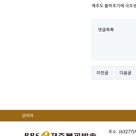
제주도 출하초기에 극조생
댓글목록
이전글
다음글
관리자
주소 : (63277